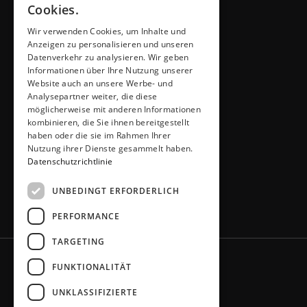
Cookies.
Wir verwenden Cookies, um Inhalte und
ADRESSE & KONTAKT
Anzeigen zu personalisieren und unseren
Küchen Thiemann
Datenverkehr zu analysieren. Wir geben
Thiemann GmbH
Informationen über Ihre Nutzung unserer
Krombacher Straße 4
Website auch an unsere Werbe- und
Analysepartner weiter, die diese
51491 Overath
möglicherweise mit anderen Informationen
02206 / 6461
kombinieren, die Sie ihnen bereitgestellt
info@kuechen-thiemann.de
haben oder die sie im Rahmen Ihrer
ÖFFNUNGSZEITEN
Nutzung ihrer Dienste gesammelt haben.
Mo – Fr
9 – 18 Uhr
Datenschutzrichtlinie
Sa
9 – 13 Uhr
UNBEDINGT ERFORDERLICH
oder gerne nach Absprache
PERFORMANCE
TARGETING
FUNKTIONALITÄT
UNKLASSIFIZIERTE