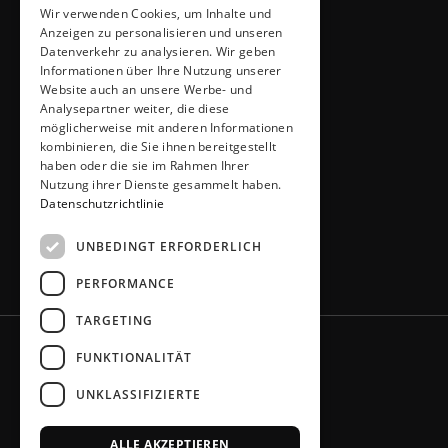
Wir verwenden Cookies, um Inhalte und
ADRESSE & KONTAKT
Anzeigen zu personalisieren und unseren
Küchen Thiemann
Datenverkehr zu analysieren. Wir geben
Thiemann GmbH
Informationen über Ihre Nutzung unserer
Krombacher Straße 4
Website auch an unsere Werbe- und
Analysepartner weiter, die diese
51491 Overath
möglicherweise mit anderen Informationen
02206 / 6461
kombinieren, die Sie ihnen bereitgestellt
info@kuechen-thiemann.de
haben oder die sie im Rahmen Ihrer
ÖFFNUNGSZEITEN
Nutzung ihrer Dienste gesammelt haben.
Mo – Fr
9 – 18 Uhr
Datenschutzrichtlinie
Sa
9 – 13 Uhr
UNBEDINGT ERFORDERLICH
oder gerne nach Absprache
PERFORMANCE
TARGETING
FUNKTIONALITÄT
UNKLASSIFIZIERTE
ALLE AKZEPTIEREN