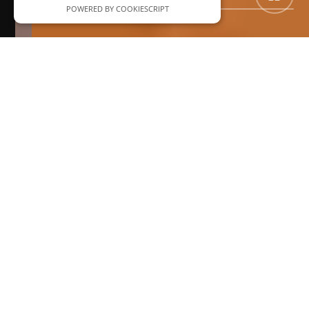
POWERED BY COOKIESCRIPT
KÜCHEN THIEMANN
Küchenstudio & hauseigene
Schreinerei: Für Küchen, die
zu Raum, Stil und Budget
passen
Im Küchenstudio entstehen die ersten Ideen. Hier planen
wir gemeinsam Ihre neue Küche – abgestimmt auf Raum,
Stil und Nutzung. Mit ausgewählten Marken, modernen
Materialien und einem klaren Blick fürs Detail gestalten