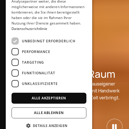
Analysepartner weiter, die diese
möglicherweise mit anderen Informationen
kombinieren, die Sie ihnen bereitgestellt
haben oder die sie im Rahmen Ihrer
Nutzung ihrer Dienste gesammelt haben.
Datenschutzrichtlinie
UNBEDINGT ERFORDERLICH
PERFORMANCE
TARGETING
Küchen für jeden Raum
FUNKTIONALITÄT
In unserem Küchenstudio in Overath mit hauseigener
UNKLASSIFIZIERTE
Schreinerei verbinden wir Markenvielfalt mit Handwerk
und planen Küchen, in denen man gerne Zeit verbringt.
ALLE AKZEPTIEREN
Jetzt Küche planen
ALLE ABLEHNEN
DETAILS ANZEIGEN