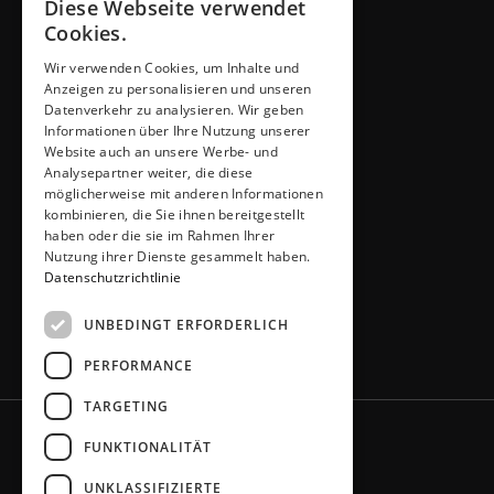
Diese Webseite verwendet
Beratung vereinbaren
Cookies.
Wir verwenden Cookies, um Inhalte und
ADRESSE & KONTAKT
Anzeigen zu personalisieren und unseren
Küchen Thiemann
Datenverkehr zu analysieren. Wir geben
Thiemann GmbH
Informationen über Ihre Nutzung unserer
Krombacher Straße 4
Website auch an unsere Werbe- und
Analysepartner weiter, die diese
51491 Overath
möglicherweise mit anderen Informationen
02206 / 6461
kombinieren, die Sie ihnen bereitgestellt
info@kuechen-thiemann.de
haben oder die sie im Rahmen Ihrer
ÖFFNUNGSZEITEN
Nutzung ihrer Dienste gesammelt haben.
Mo – Fr
9 – 18 Uhr
Datenschutzrichtlinie
Sa
9 – 13 Uhr
UNBEDINGT ERFORDERLICH
oder gerne nach Absprache
PERFORMANCE
TARGETING
FUNKTIONALITÄT
UNKLASSIFIZIERTE