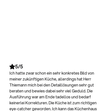
5/5
5/5
5/5
5/5
Ich hatte zwar schon ein sehr konkretes Bild von
meiner zukünftigen Küche, allerdings hat Herr
Thiemann mich bei den Detaillösungen sehr gut
beraten und bewies dabei sehr viel Geduld. Die
Ausführung war am Ende tadellos und bedarf
keinerlei Korrekturen. Die Küche ist zum richtigen
eye-catcher geworden. Ich kann das Küchenhaus