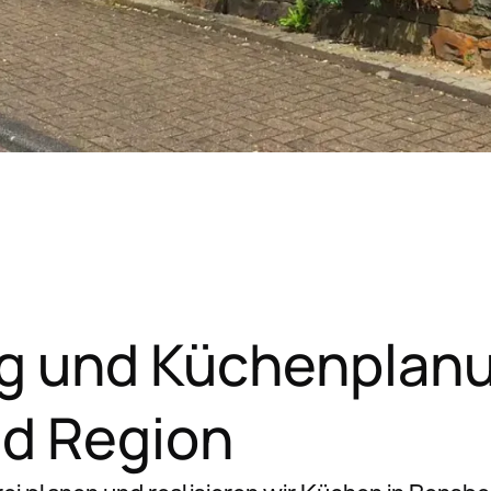
g und Küchenplan
nd Region