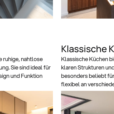
Klassische 
 ruhige, nahtlose
Klassische Küchen bi
g. Sie sind ideal für
klaren Strukturen und 
ign und Funktion
besonders beliebt fü
flexibel an verschie
De
De
ken