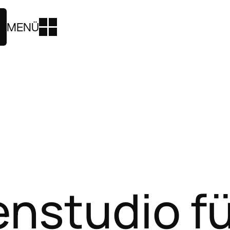
MENÜ
enstudio f