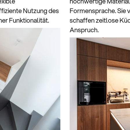
exible
hochwertige Materiali
fiziente Nutzung des
Formensprache. Sie v
er Funktionalität.
schaffen zeitlose Kü
Anspruch.