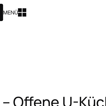
MENÜ
– Offene U-Küch