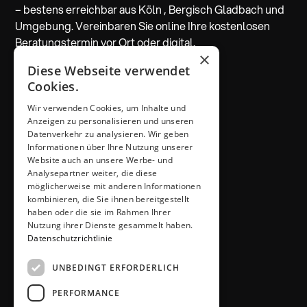
– bestens erreichbar aus Köln , Bergisch Gladbach und
Umgebung. Vereinbaren Sie online Ihre kostenlosen
Beratungstermin vor Ort oder digital.
×
Diese Webseite verwendet
Beratung vereinbaren
Cookies.
Wir verwenden Cookies, um Inhalte und
ADRESSE & KONTAKT
Anzeigen zu personalisieren und unseren
Küchen Thiemann
Datenverkehr zu analysieren. Wir geben
Thiemann GmbH
Informationen über Ihre Nutzung unserer
Krombacher Straße 4
Website auch an unsere Werbe- und
Analysepartner weiter, die diese
51491 Overath
möglicherweise mit anderen Informationen
02206 / 6461
kombinieren, die Sie ihnen bereitgestellt
info@kuechen-thiemann.de
haben oder die sie im Rahmen Ihrer
ÖFFNUNGSZEITEN
Nutzung ihrer Dienste gesammelt haben.
Mo – Fr
9 – 18 Uhr
Datenschutzrichtlinie
Sa
9 – 13 Uhr
UNBEDINGT ERFORDERLICH
oder gerne nach Absprache
PERFORMANCE